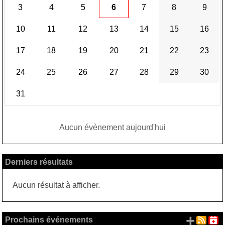
3
4
5
6
7
8
9
10
11
12
13
14
15
16
17
18
19
20
21
22
23
24
25
26
27
28
29
30
31
Aucun évènement aujourd'hui
Derniers résultats
Aucun résultat à afficher.
+ d'
Prochains événements