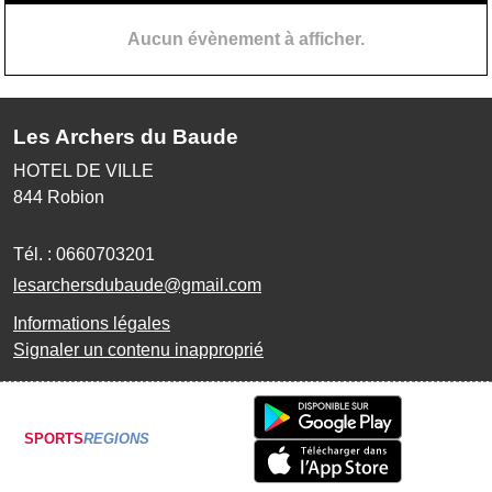
Aucun évènement à afficher.
Les Archers du Baude
HOTEL DE VILLE
844
Robion
Tél. :
0660703201
lesarchersdubaude@gmail.com
Informations légales
Signaler un contenu inapproprié
SPORTS
REGIONS